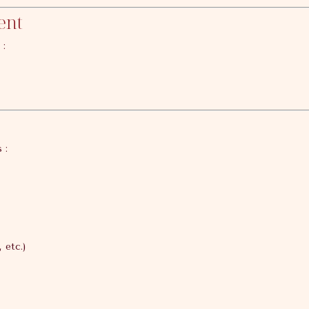
ent
 :
 :
 etc.)