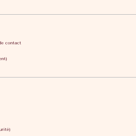
de contact
ent)
urité)