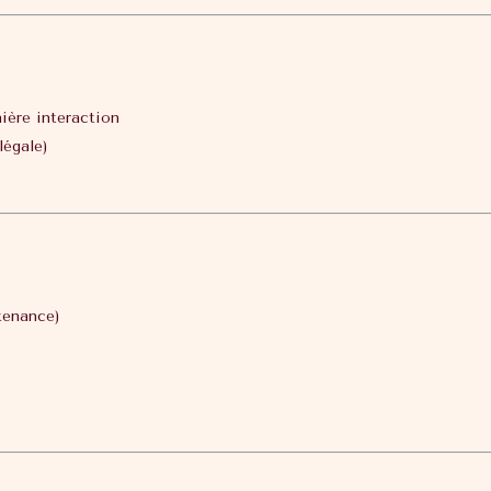
nière interaction
légale)
tenance)